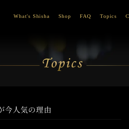
What's Shisha
Shop
FAQ
Topics
C
シーシャとは
Ebisu Shisha Club
お
シーシャの吸い方
THE SHISHA HOUSE 大宮東口店
キ
アル
が今人気の理由