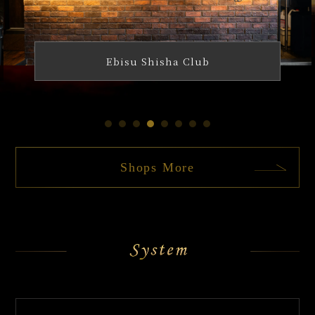
THE SHISHA HOUSE 大宮東口店
Shops More